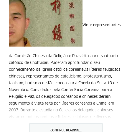
Vinte representantes
da Comissão Chinesa da Religião e Paz visitaram o santuário
católico de Choltusan. Puderam aprofundar o seu
conhecimento da Igreja católica coreanaOs líderes religiosos
chineses, representantes do catolicismo, protestantismo,
taoismo, budismo e islão, chegaram à Coreia do Sul a 19 de
Novembro. Convidados pela Conferência Coreana para a
Religião e Paz, os delegados coreanos e chineses deram
seguimento à visita feita por líderes coreanos à China, em
2007. Durante a estadia na Coreia, os delegados chineses
visitaram outros centros e líderes religiosos de diversos
lugares pelo país.
No decorrer da visita ao santuário dos mártires coreanos de
CONTINUE READING...