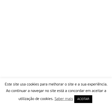
outros a fazê-lo também. Deus concedeu-nos uma vida, um
corpo com todas as perfeições que conhecemos ou não, e
ainda nos dá a possibilidade de sermos úteis após a morte.
Como seres humanos é nossa obrigação ser solidários, por
isso não devemos opor resistência a este valor tão importante
que é o de contribuir com o nosso corpo antes ou após a
morte, para benefício de outras pessoas que necessitam de
um transplante. a caridade cristã mede-se pelas nossas obras
e não por conceitos ou palavras belas.
Partilhar isto:
Este site usa cookies para melhorar o site e a sua experiência.
Ao continuar a navegar no site está a concordar em aceitar a
utilização de cookies.
Saber mais
ACEITAR