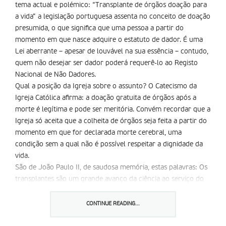
tema actual e polémico: “Transplante de órgãos doação para
a vida” a legislação portuguesa assenta no conceito de doação
presumida, o que significa que uma pessoa a partir do
momento em que nasce adquire o estatuto de dador. É uma
Lei aberrante – apesar de louvável na sua essência – contudo,
quem não desejar ser dador poderá requerê-lo ao Registo
Nacional de Não Dadores.
Qual a posição da Igreja sobre o assunto? O Catecismo da
Igreja Católica afirma: a doação gratuita de órgãos após a
morte é legítima e pode ser meritória. Convém recordar que a
Igreja só aceita que a colheita de órgãos seja feita a partir do
momento em que for declarada morte cerebral, uma
condição sem a qual não é possível respeitar a dignidade da
vida.
São de João Paulo II, de saudosa memória, estas palavras: Os
transplantes são um grande avanço da ciência ao serviço do
homem.
Já na encíclica Evangelium Vitae, o Papa diz: merece
CONTINUE READING...
particular apreço a doação de órgãos feita segundo normas
eticamente aceitáveis para oferecer possibilidades de saúde e