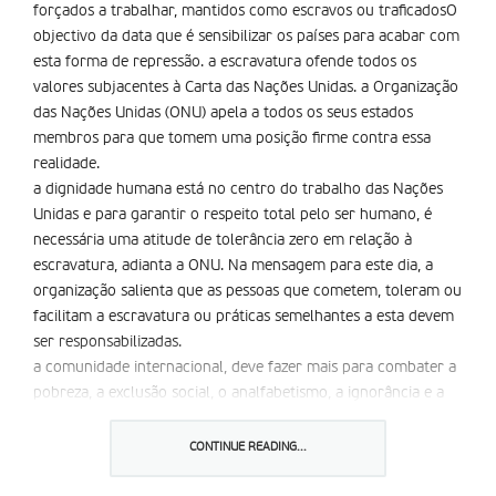
forçados a trabalhar, mantidos como escravos ou traficadosO
objectivo da data que é sensibilizar os países para acabar com
esta forma de repressão. a escravatura ofende todos os
valores subjacentes à Carta das Nações Unidas. a Organização
das Nações Unidas (ONU) apela a todos os seus estados
membros para que tomem uma posição firme contra essa
realidade.
a dignidade humana está no centro do trabalho das Nações
Unidas e para garantir o respeito total pelo ser humano, é
necessária uma atitude de tolerância zero em relação à
escravatura, adianta a ONU. Na mensagem para este dia, a
organização salienta que as pessoas que cometem, toleram ou
facilitam a escravatura ou práticas semelhantes a esta devem
ser responsabilizadas.
a comunidade internacional, deve fazer mais para combater a
pobreza, a exclusão social, o analfabetismo, a ignorância e a
discriminação que aumentam a vulnerabilidade e figuram
entre as causas profundas deste flagelo. Os países são
CONTINUE READING...
convidados a colaborarem com o relator especial sobre
tráfico de seres humanos e a recorrerem com mais frequência