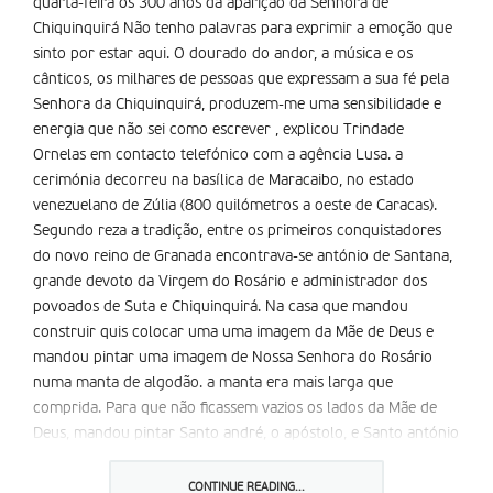
quarta-feira os 300 anos da aparição da Senhora de
Chiquinquirá Não tenho palavras para exprimir a emoção que
sinto por estar aqui. O dourado do andor, a música e os
cânticos, os milhares de pessoas que expressam a sua fé pela
Senhora da Chiquinquirá, produzem-me uma sensibilidade e
energia que não sei como escrever , explicou Trindade
Ornelas em contacto telefónico com a agência Lusa. a
cerimónia decorreu na basílica de Maracaibo, no estado
venezuelano de Zúlia (800 quilómetros a oeste de Caracas).
Segundo reza a tradição, entre os primeiros conquistadores
do novo reino de Granada encontrava-se antónio de Santana,
grande devoto da Virgem do Rosário e administrador dos
povoados de Suta e Chiquinquirá. Na casa que mandou
construir quis colocar uma uma imagem da Mãe de Deus e
mandou pintar uma imagem de Nossa Senhora do Rosário
numa manta de algodão. a manta era mais larga que
comprida. Para que não ficassem vazios os lados da Mãe de
Deus, mandou pintar Santo andré, o apóstolo, e Santo antónio
de Pádua, um de cada lado.
a imagem foi colocada numa moldura e exposta no altar da
CONTINUE READING...