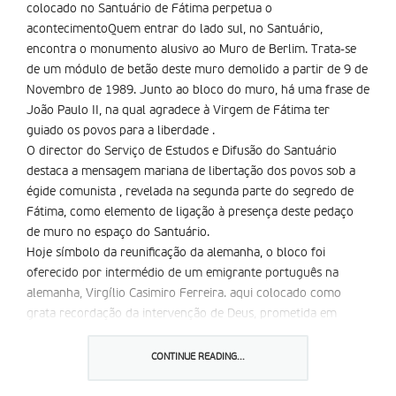
colocado no Santuário de Fátima perpetua o
acontecimentoQuem entrar do lado sul, no Santuário,
encontra o monumento alusivo ao Muro de Berlim. Trata-se
de um módulo de betão deste muro demolido a partir de 9 de
Novembro de 1989. Junto ao bloco do muro, há uma frase de
João Paulo II, na qual agradece à Virgem de Fátima ter
guiado os povos para a liberdade .
O director do Serviço de Estudos e Difusão do Santuário
destaca a mensagem mariana de libertação dos povos sob a
égide comunista , revelada na segunda parte do segredo de
Fátima, como elemento de ligação à presença deste pedaço
de muro no espaço do Santuário.
Hoje símbolo da reunificação da alemanha, o bloco foi
oferecido por intermédio de um emigrante português na
alemanha, Virgílio Casimiro Ferreira. aqui colocado como
grata recordação da intervenção de Deus, prometida em
Fátima, na queda do comunismo.
Pesa 2. 600 quilos, mede 3. 60 metros de altura e 1. 20
CONTINUE READING...
metros de largura. O arranjo do monumento é do arquitecto
J. Carlos Loureiro. Foi inaugurado em 13 de agosto de 1994,