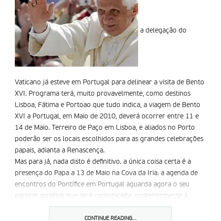
a delegação do
Vaticano já esteve em Portugal para delinear a visita de Bento
XVI. Programa terá, muito provavelmente, como destinos
Lisboa, Fátima e Portoao que tudo indica, a viagem de Bento
XVI a Portugal, em Maio de 2010, deverá ocorrer entre 11 e
14 de Maio. Terreiro de Paço em Lisboa, e aliados no Porto
poderão ser os locais escolhidos para as grandes celebrações
papais, adianta a Renascença.
Mas para já, nada disto é definitivo. a única coisa certa é a
presença do Papa a 13 de Maio na Cova da Iria. a agenda de
encontros do Pontífice em Portugal aguarda agora o seu
parecer positivo que será comunicada, posteriormente à
Conferência Episcopal e ao Estado português.
Se tudo correr bem, sempre de acordo com o plano
CONTINUE READING...