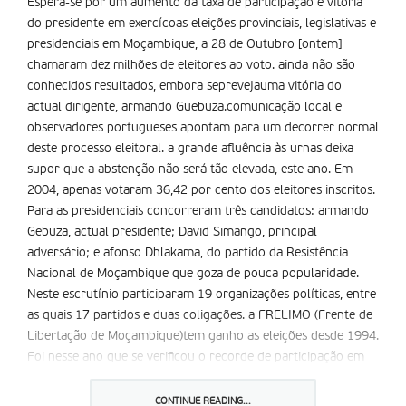
Espera-se por um aumento da taxa de participação e vitória
do presidente em exercí­coas eleições provinciais, legislativas e
presidenciais em Moçambique, a 28 de Outubro [ontem]
chamaram dez milhões de eleitores ao voto. ainda não são
conhecidos resultados, embora seprevejauma vitória do
actual dirigente, armando Guebuza.comunicação local e
observadores portugueses apontam para um decorrer normal
deste processo eleitoral. a grande afluência às urnas deixa
supor que a abstenção não será tão elevada, este ano. Em
2004, apenas votaram 36,42 por cento dos eleitores inscritos.
Para as presidenciais concorreram três candidatos: armando
Gebuza, actual presidente; David Simango, principal
adversário; e afonso Dhlakama, do partido da Resistência
Nacional de Moçambique que goza de pouca popularidade.
Neste escrutínio participaram 19 organizações políticas, entre
as quais 17 partidos e duas coligações. a FRELIMO (Frente de
Libertação de Moçambique)tem ganho as eleições desde 1994.
Foi nesse ano que se verificou o recorde de participação em
sufrágios eleitorais em Moçambique. 87 por cento dos
eleitores votaram.
CONTINUE READING...