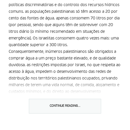
políticas discriminatórias e do controlo dos recursos hídricos
comuns. as populações palestinianas só têm acesso a 20 por
cento das fontes de água. apenas consomem 70 litros por dia
(por pessoa), sendo que alguns têm de sobreviver com 20
litros diário [o mínimo recomendado em situações de
emergência]. Os israelitas consomem quatro vezes mais: uma
quantidade superior a 300 litros.
Consequentemente, inúmeros palestinianos são obrigados a
comprar água a um preço bastante elevado, e de qualidade
duvidosa. as restrições impostas por Israel, no que respeita ao
acesso à água, impedem o desenvolvimento das redes de
distribuição nos territórios palestinianos ocupados, privando
milhares de terem uma vida normal, de comida, alojamento e
cuidados mínimos, e do direito ao desenvolvimento
económico, afirma Donatella Rovera, investigadora local da aI.
O relatório da organização de defesa dos direitos humanosfaz
CONTINUE READING...
acusações ao exército israelita. a milícia é acusada de destruir
os depósitos recuperadores da água da chuva das populações
palestinianas e de lhes retirar os camiões cisterna em que a