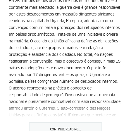
Há 26 milhões de deslocados internos no mundo. África é o
continente mais afectado. a guerra civil é grande responsável
por estes deslocamentos em massaOs dirigentes africanos
reunidos na capital do Uganda, Kampala, adoptaram uma
convenção comum para a protecção dos refugiados internos,
em países problemáticos. Trata-se de uma iniciativa pioneira
na matéria. O acordo da União africana define as obrigações
dos estados e, até de grupos armados, em relação à
protecção e assistência dos cidadãos. No total, 46 nações
ratificaram a convenção, mas o objectivo é conseguir mais 15
países na adopção deste novo documento. O pacto foi
assinado por 17 dirigentes, entre os quais, o Uganda e a
Somália, países comgrande número de deslocados internos.
O acordo representa na prática o conceito de
responsabilidade de proteger’. Demonstra que a soberania
nacional é plenamente compatível com essa responsabilidade,
afirmou antónio Guterres. O alto-comissário das Nações
Unidas para os Refugiados (aCNUR)lembra que pertence ao
estado dar o primeiro passo e só numafasesecundária é
queÁfrica deve agir.
CONTINUE READING...