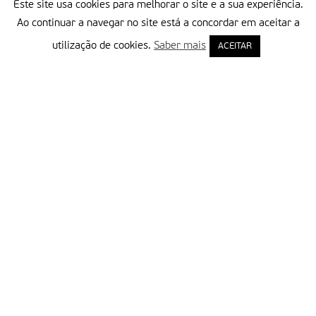
Este site usa cookies para melhorar o site e a sua experiência.
Ao continuar a navegar no site está a concordar em aceitar a
utilização de cookies.
Saber mais
ACEITAR
Delegação Portuguesa do Instituto Missionário da Consolata
Morada:
Rua Francisco Marto, 52, Apartado 5
2496-908 FÁTIMA
Tel.:
249 539 430 / 249 539 460
Emails.:
redacao@fatimamissionaria.pt /
assinaturas@fatimamissionaria.pt
Informações
Primeiro Nome