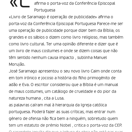
«L
afirma o porta-voz da Conferência Episcopal
Portuguesa
«Livro de Saramago é operação de publicidade» afirma o
porta-voz da Conferência Episcopal Portuguesa Parece-me ser
uma operação de publicidade porque dizer bem da Bíblia, os
grandes e os sábios o dizem como livro religioso, mas também
como livro cultural. Ter uma opinião diferente e dizer que é
um livro de maus costumes e onde se dizem coisas que não
têm sentido nenhum causa impacto , sublinha Manuel
Morujão.
José Saramago apresentou o seu novo livro Caim onde conta
em tom irónico e jocoso a história do filho primogénito de
adão e Eva. O escritor considerou que a Bíblia é um manual
de maus costumes, um catálogo de crueldade e do pior da
natureza humana , cita a Lusa.
as palavras caíram mal à hierarquia da Igreja católica
portuguesa. Poderá fazer as suas críticas, mas entrar num
género de ofensa não fica bem a ninguém, sobretudo quem
tem um estatuto de prémio Nobel , critica o porta-voz da CEP.