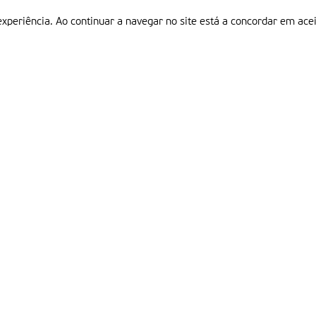
experiência. Ao continuar a navegar no site está a concordar em acei
Informações
P
QUEM SOMOS
ESTATUTO EDITORIAL
Em
FICHA TÉCNICA
LINKS
POLÍTICA DE PRIVACIDADE
CONTACTOS