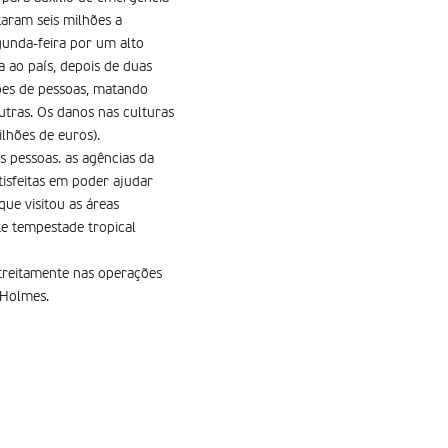
taram seis milhões a
gunda-feira por um alto
 ao país, depois de duas
ões de pessoas, matando
utras. Os danos nas culturas
lhões de euros).
s pessoas. as agências da
isfeitas em poder ajudar
ue visitou as áreas
te tempestade tropical
treitamente nas operações
 Holmes.