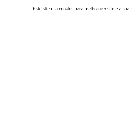
Este site usa cookies para melhorar o site e a sua 
Delegação Portuguesa do Instituto Missionário da Consolata
Morada:
Rua Francisco Marto, 52, Apartado 5
2496-908 FÁTIMA
Tel.:
249 539 430 / 249 539 460
Emails.:
redacao@fatimamissionaria.pt /
assinaturas@fatimamissionaria.pt