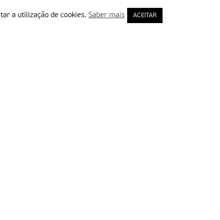
tar a utilização de cookies.
Saber mais
ACEITAR
rimeiro Nome
ail
Leia e aceite a Política de Privacidade