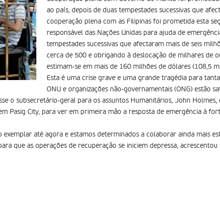
ao país, depois de duas tempestades sucessivas que afec
cooperação plena com as Filipinas foi prometida esta se
responsável das Nações Unidas para ajuda de emergência
tempestades sucessivas que afectaram mais de seis milh
cerca de 500 e obrigando à deslocação de milhares de o
estimam-se em mais de 160 milhões de dólares (108,5 mi
Esta é uma crise grave e uma grande tragédia para tanta
ONU e organizações não-governamentais (ONG) estão sat
sse o subsecretário-geral para os assuntos Humanitários, John Holmes, q
em Pasig City, para ver em primeira mão a resposta de emergência à for
o exemplar até agora e estamos determinados a colaborar ainda mais es
para que as operações de recuperação se iniciem depressa, acrescentou