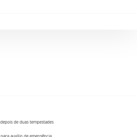
, depois de duas tempestades
ara auxí­lio de emergência