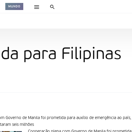
MUNDO
da para Filipinas
m Governo de Manila foi prometida para auxí­lio de emergência ao país
ctaram seis milhões
Cooperação plena com Governo de Manila foi prometida p