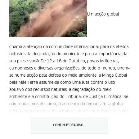
Um acção global
chama a atenção da comunidade internacional para os efeitos
nefastos da degradação do ambiente e para a importância da
sua preservaçãoDe 12 a 16 de Outubro, povos indígenas,
camponeses e diversas organizações, de todo o mundo, unem-
se numa acção pela defesa do meio ambiente. a Minga Global
pela Mãe Terra assume-se como uma luta contra o uso
abusivo dos recursos naturais, a degradação do meio
ambiente e a constituição do Tribunal de Justiça Climática. Se
não mudarmos de rumo, o aumento da temperatura global
chegará em poucos anos a dois graus célsius e os cataclismos
serão incontroláveis. Será a maior hecatombe [desgraça]
socioambiental climática da história humana, defendem as
CONTINUE READING...
organizações, citadas pela agência adital.