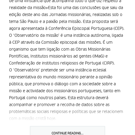
de uma «instância que acompanha tudo o que diz respeito à
realidade da missão»Esta foi uma das conclusões que saiu da
edição deste ano das Jornadas missionárias, realizadas sob o
tema São Paulo e a paixão pela missão. Esta proposta será
agora apresentada à Conferência Episcopal Portuguesa (CEP).
O ‘Observatório da missão’ é uma instância autónoma, ligada
à CEP através da Comissão episcopal das missões. É um
organismo que tem ligação com as Obras Missionárias
Pontifícias, Institutos missionários ad gentes (IMaG) e
Confederação de institutos religiosos de Portugal (CIRP).
O ‘Observatório’ pretende ser uma instância eclesial
representativa do mundo missionário perante a opinião
pública, que promova o diálogo com a sociedade sobre a
missão e actividade dos missionários portugueses, tanto em
Portugal como noutros países. Esta estrutura deverá
acompanhar e promover a recolha de dados sobre as
problemáticas sociais religiosas e políticas que se relacionem
com a missão cristã hoje.
O ‘Observatório’ disporá de uma secção autónoma no site da
agência Ecclesia, como plataforma de comunicação com os
CONTINUE READING...