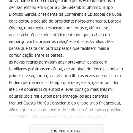
abrandamento do embargo à ilha pelos Estados Unidos. a
decisão entrou em vigor a 3 de Setembro últimoO Bispo
Dionisio García, presidente da Conferência Episcopal de Cuba,
considerou a decisão do presidente norte-americano, Barack
Obama, uma medida esperada por todos e, além disso,
necessária . O prelado católico entende que o alívio do
embargo vai favorecer as relações entre as famílias . Mas
pensa que falta dar outros passos que facilitem mais a
comunicação entre as partes .
as novas regras permitem aos norte-americanos com
familiares próximos em Cuba, até ao nível de tios e primos em
primeiro e segundo grau, visitar a ilha as vezes que quiserem.
Podem permanecer o tempo que desejarem, gastar por dia
até 179 dólares (125 euros) e levar consigo mais três mil
dólares (dois mil euros) para entregá-los aos parentes.
Manuel Cuesta Morúa , dissidente do grupo arco Progresista,
afirma que o abrandamento do embargo é um passo positivo .
Vai facilitar a ligação entre famílias, o envio de ajuda
humanitária e responde às exigências da sociedade cubana.
Por outro lado serve de plataforma para avançar no diálogo
CONTINUE READING...