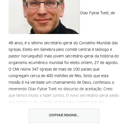
Olav Fykse Tveit, de
48 anos, é o sétimo secretário-geral do Conselho Mundial das
Igrejas. Eleito em Genebra pelo comité central é teólogo e
pastor norueguêsO mais jovem secretário-geral da história do
organismo ecuménico mundial foi eleito ontem, 27 de agosto.
O CMI reúne 347 Igrejas de mais de 100 países que
congregam cerca de 400 milhões de fiéis. Sinto que esta
missão é na verdade um chamamento de Deus, confessou o
reverendo Olav Fykse Tveit no discurso de aceitação. Creio
que temos muito a fazer juntos. O novo secretário-geral pediu
aos membros do comité central para rezarem por ele.
Olav Fykse Tveit era, desde 2002, secretário-geral do
conselho das Igrejas da Noruega para as relações ecuménicas
CONTINUE READING...
e internacionais. É também membro da comissão Fé e