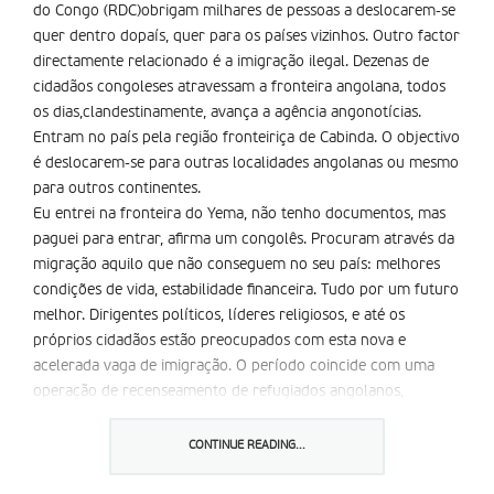
do Congo (RDC)obrigam milhares de pessoas a deslocarem-se
quer dentro dopaís, quer para os países vizinhos. Outro factor
directamente relacionado é a imigração ilegal. Dezenas de
cidadãos congoleses atravessam a fronteira angolana, todos
os dias,clandestinamente, avança a agência angonotícias.
Entram no país pela região fronteiriça de Cabinda. O objectivo
é deslocarem-se para outras localidades angolanas ou mesmo
para outros continentes.
Eu entrei na fronteira do Yema, não tenho documentos, mas
paguei para entrar, afirma um congolês. Procuram através da
migração aquilo que não conseguem no seu país: melhores
condições de vida, estabilidade financeira. Tudo por um futuro
melhor. Dirigentes políticos, líderes religiosos, e até os
próprios cidadãos estão preocupados com esta nova e
acelerada vaga de imigração. O período coincide com uma
operação de recenseamento de refugiados angolanos,
efectuada no Baixo-Congo. O governo angolano pretende
identificar e receber compatriotas, que fugiram para o país
CONTINUE READING...
vizinho durante a guerra.