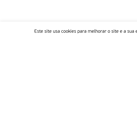
Este site usa cookies para melhorar o site e a sua 
Delegação Portuguesa do Instituto Missionário da Consolata
Morada:
Rua Francisco Marto, 52, Apartado 5
2496-908 FÁTIMA
Tel.:
249 539 430 / 249 539 460
Emails.:
redacao@fatimamissionaria.pt /
assinaturas@fatimamissionaria.pt