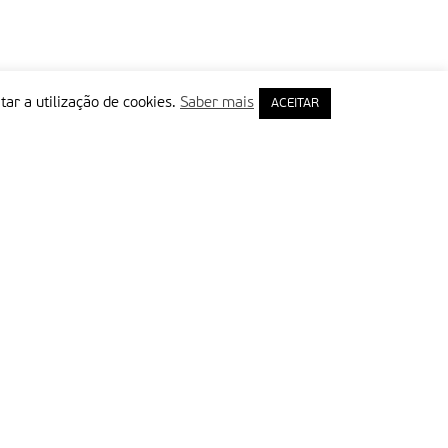
tar a utilização de cookies.
Saber mais
ACEITAR
rimeiro Nome
ail
Leia e aceite a Política de Privacidade