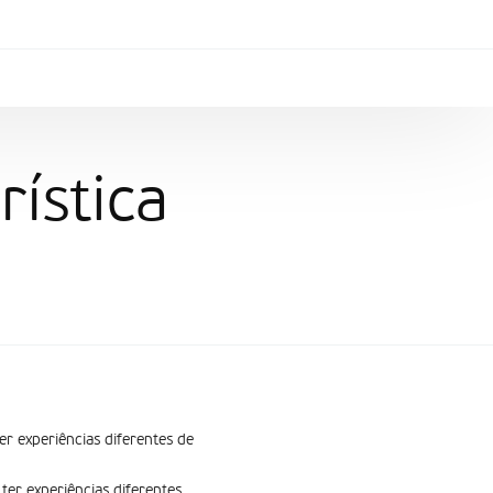
í­stica
er experiências diferentes de
ter experiências diferentes