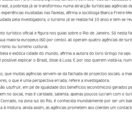
asil, a pobreza já se transformou numa atracção turí­sticaas agências 
experiências inusitadas nas favelas, afirma a socióloga Bianca Freire-Me
tudada pela investigadora, o turismo já se realiza há 10 anos e tem-se
o turístico oficial e figura nos guias sobre o Rio de Janeiro. Só nesta f
a sua maioria europeus (60 por cento). ali operam quatro agências de tu
rismo ou turismo cultural.
 bela e exótica cidade do mundo, afirma a autora do livro Gringo na laje.
 é possível explicar o Brasil, disse à Lusa. E por isso querem visitá-la, n
to, que muitas agências servem-se da fachada de projectos sociais. a mai
res, o que é uma perspectiva errada, refere a investigadora.
o usufruir, em pé de igualdade dos benefícios (económicos) gerados pe
em no social, mas é caridade, salienta. apenas poucos lucram com o tur
 Conrado, na zona sul do Rio, é conhecida mundialmente por ser um bai
a à mistura. ainda assim, as agências prometem aos clientes um contact