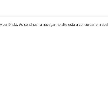
experiência. Ao continuar a navegar no site está a concordar em acei
Informações
P
QUEM SOMOS
ESTATUTO EDITORIAL
Em
FICHA TÉCNICA
LINKS
POLÍTICA DE PRIVACIDADE
CONTACTOS