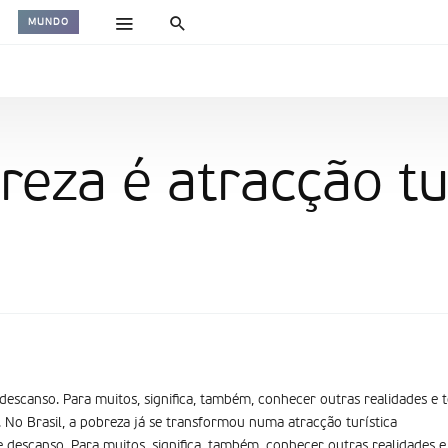
MUNDO
eza é atracção tur
descanso. Para muitos, significa, também, conhecer outras realidades e t
No Brasil, a pobreza já se transformou numa atracção turí­stica
 descanso. Para muitos, significa, também, conhecer outras realidades e 