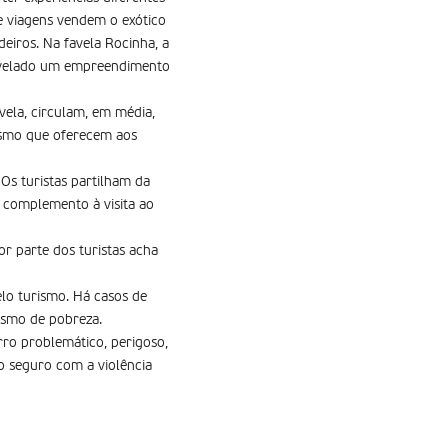
de viagens vendem o exótico
deiros. Na favela Rocinha, a
 revelado um empreendimento
avela, circulam, em média,
rismo que oferecem aos
 Os turistas partilham da
um complemento à visita ao
or parte dos turistas acha
lo turismo. Há casos de
ismo de pobreza.
rro problemático, perigoso,
o seguro com a violência