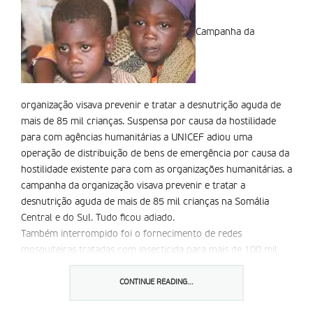
Campanha da
organização visava prevenir e tratar a desnutrição aguda de
mais de 85 mil crianças. Suspensa por causa da hostilidade
para com agências humanitárias a UNICEF adiou uma
operação de distribuição de bens de emergência por causa da
hostilidade existente para com as organizações humanitárias. a
campanha da organização visava prevenir e tratar a
desnutrição aguda de mais de 85 mil crianças na Somália
Central e do Sul. Tudo ficou adiado.
Também interrompido foi o fornecimento de redes
mosquiteiras tratadas com insecticida para mais de 100 mil
mulheres e crianças, de acordo com um comunicado emitido
pela agência.
CONTINUE READING...
Precisamos de garantias concretas das autoridades locais para