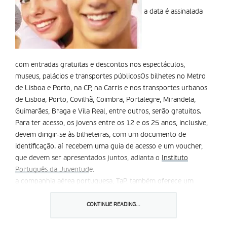
a data é assinalada
com entradas gratuitas e descontos nos espectáculos,
museus, palácios e transportes públicosOs bilhetes no Metro
de Lisboa e Porto, na CP, na Carris e nos transportes urbanos
de Lisboa, Porto, Covilhã, Coimbra, Portalegre, Mirandela,
Guimarães, Braga e Vila Real, entre outros, serão gratuitos.
Para ter acesso, os jovens entre os 12 e os 25 anos, inclusive,
devem dirigir-se às bilheteiras, com um documento de
identificação. aí recebem uma guia de acesso e um voucher,
que devem ser apresentados juntos, adianta o
Instituto
Português da Juventud
e.
a companhia aérea portuguesa, TaP, também oferece um
desconto de 20 por cento aos jovens que efectuarem reservas
no dia 12 de agosto, através da internet, para voos na Europa,
CONTINUE READING...
a partir de 1 de Outubro.