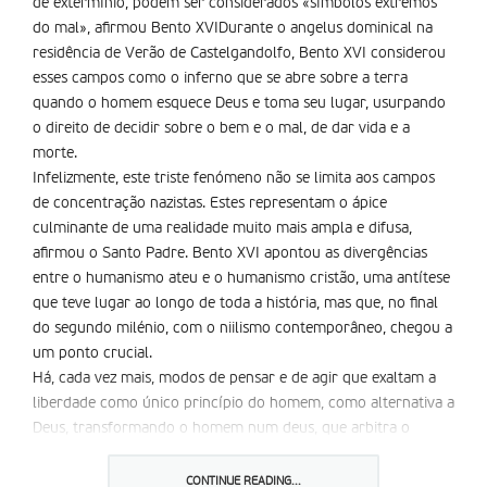
de extermí­nio, podem ser considerados «símbolos extremos
do mal», afirmou Bento XVIDurante o angelus dominical na
residência de Verão de Castelgandolfo, Bento XVI considerou
esses campos como o inferno que se abre sobre a terra
quando o homem esquece Deus e toma seu lugar, usurpando
o direito de decidir sobre o bem e o mal, de dar vida e a
morte.
Infelizmente, este triste fenómeno não se limita aos campos
de concentração nazistas. Estes representam o ápice
culminante de uma realidade muito mais ampla e difusa,
afirmou o Santo Padre. Bento XVI apontou as divergências
entre o humanismo ateu e o humanismo cristão, uma antítese
que teve lugar ao longo de toda a história, mas que, no final
do segundo milénio, com o niilismo contemporâneo, chegou a
um ponto crucial.
Há, cada vez mais, modos de pensar e de agir que exaltam a
liberdade como único princípio do homem, como alternativa a
Deus, transformando o homem num deus, que arbitra o
próprio sistema de comportamento, disse Bento XVI, aos
quatro mil fiéis. Por outro lado, há os santos que, praticando o
CONTINUE READING...