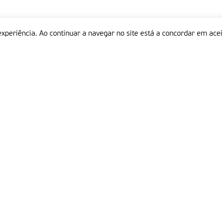
experiência. Ao continuar a navegar no site está a concordar em acei
Informações
P
QUEM SOMOS
ESTATUTO EDITORIAL
Em
FICHA TÉCNICA
LINKS
POLÍTICA DE PRIVACIDADE
CONTACTOS