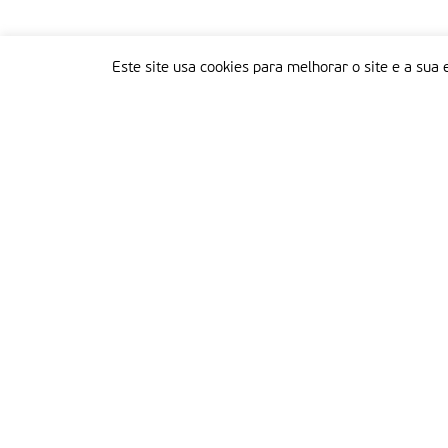
Este site usa cookies para melhorar o site e a sua 
Delegação Portuguesa do Instituto Missionário da Consolata
Morada:
Rua Francisco Marto, 52, Apartado 5
2496-908 FÁTIMA
Tel.:
249 539 430 / 249 539 460
Emails.:
redacao@fatimamissionaria.pt /
assinaturas@fatimamissionaria.pt