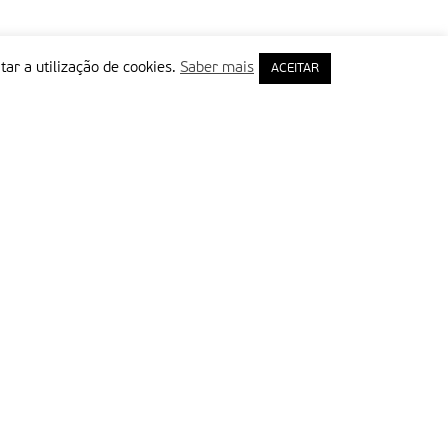
tar a utilização de cookies.
Saber mais
ACEITAR
rimeiro Nome
ail
Leia e aceite a Política de Privacidade