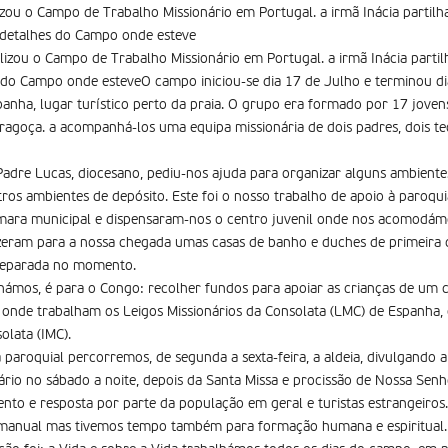
izou o Campo de Trabalho Missionário em Portugal. a irmã Inácia partilh
s detalhes do Campo onde esteve
lizou o Campo de Trabalho Missionário em Portugal. a irmã Inácia partil
es do Campo onde esteveO campo iniciou-se dia 17 de Julho e terminou 
panha, lugar turístico perto da praia. O grupo era formado por 17 jovens
ragoça. a acompanhá-los uma equipa missionária de dois padres, dois te
adre Lucas, diocesano, pediu-nos ajuda para organizar alguns ambiente
tros ambientes de depósito. Este foi o nosso trabalho de apoio à paroqu
mara municipal e dispensaram-nos o centro juvenil onde nos acomodám
fizeram para a nossa chegada umas casas de banho e duches de primeira c
preparada no momento.
lhámos, é para o Congo: recolher fundos para apoiar as crianças de um c
o, onde trabalham os Leigos Missionários da Consolata (LMC) de Espanh
olata (IMC).
 paroquial percorremos, de segunda a sexta-feira, a aldeia, divulgando 
dário no sábado a noite, depois da Santa Missa e procissão de Nossa Se
nto e resposta por parte da população em geral e turistas estrangeiros.
 manual mas tivemos tempo também para formação humana e espiritual