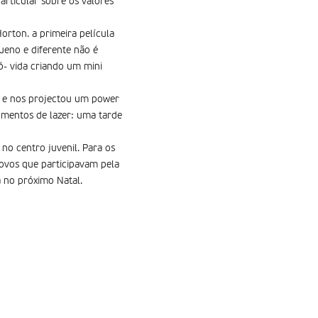
rticular sobre os valores
orton. a primeira película
ueno e diferente não é
ó- vida criando um mini
o e nos projectou um power
omentos de lazer: uma tarde
o centro juvenil. Para os
 novos que participavam pela
á no próximo Natal.