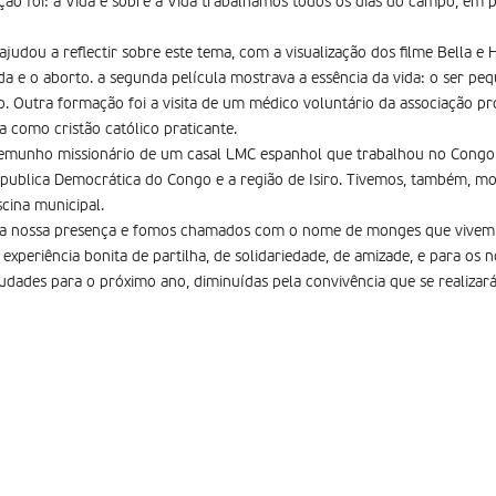
o foi: a Vida e sobre a Vida trabalhámos todos os dias do campo, em pa
dou a reflectir sobre este tema, com a visualização dos filme Bella e H
da e o aborto. a segunda película mostrava a essência da vida: o ser peq
o. Outra formação foi a visita de um médico voluntário da associação pr
a como cristão católico praticante.
stemunho missionário de um casal LMC espanhol que trabalhou no Cong
epublica Democrática do Congo e a região de Isiro. Tivemos, também, m
cina municipal.
a nossa presença e fomos chamados com o nome de monges que vivem n
 experiência bonita de partilha, de solidariedade, de amizade, e para os
udades para o próximo ano, diminuídas pela convivência que se realizar