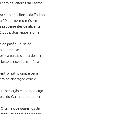
a com os leitores da Fátima
ha com os leitores da Fátima
dia 20 do mesmo mês, em
 provenientes de alicante,
ólogos, dois leigos e uma
s da paróquia: salão
ia que nos acolheu.
os: camaratas para dormir,
lasse. a cozinha era fora
entro nutricional e para
a, em colaboração com o
a informação e pedindo algo
nhora do Carmo de quem era
. O tema que quisemos dar