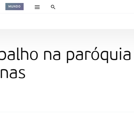
MUNDO
balho na paróquia
inas