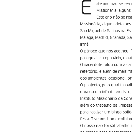
E
ste ano não se real
Missionária, algun
Este ano não se rea
Missionária, alguns detalh
São Miguel de Salinas na Es
Málaga, Madrid, Granada, Sa
irmã.
O pároco que nos acolheu, P
paroquial, campanário, e ou
O sacerdote falou com a câ
refeitório, e além de mais, 
dos ambientes, ocasional, 
O projecto, pelo qual traba
uma escola infantil em Isir
Instituto Missionário da Cons
além do trabalho da limpeza
para realizar um bingo soli
festa. Tivemos bom acolhime
O nosso não foi sótrabalho