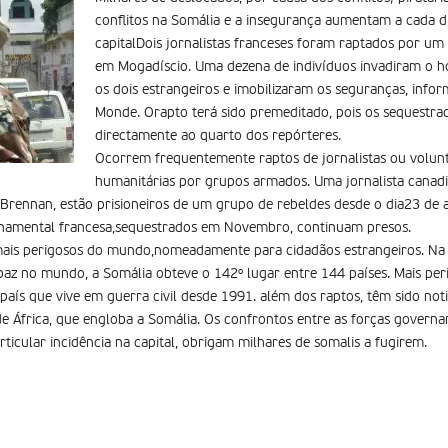
conflitos na Somália e a insegurança aumentam a cada d
capitalDois jornalistas franceses foram raptados por 
em Mogadíscio. Uma dezena de indivíduos invadiram o h
os dois estrangeiros e imobilizaram os seguranças, infor
Monde. Orapto terá sido premeditado, pois os sequestrad
directamente ao quarto dos repórteres.
Ocorrem frequentemente raptos de jornalistas ou volunt
humanitárias por grupos armados. Uma jornalista canad
l Brennan, estão prisioneiros de um grupo de rebeldes desde o dia23 d
namental francesa,sequestrados em Novembro, continuam presos.
mais perigosos do mundo,nomeadamente para cidadãos estrangeiros. Na c
 paz no mundo, a Somália obteve o 142º lugar entre 144 países. Mais per
país que vive em guerra civil desde 1991. além dos raptos, têm sido not
de África, que engloba a Somália. Os confrontos entre as forças govern
icular incidência na capital, obrigam milhares de somalis a fugirem.