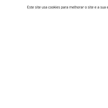
Este site usa cookies para melhorar o site e a sua 
Delegação Portuguesa do Instituto Missionário da Consolata
Morada:
Rua Francisco Marto, 52, Apartado 5
2496-908 FÁTIMA
Tel.:
249 539 430 / 249 539 460
Emails.:
redacao@fatimamissionaria.pt /
assinaturas@fatimamissionaria.pt