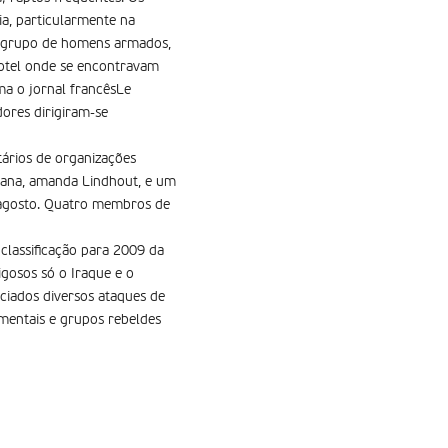
ia, particularmente na
um grupo de homens armados,
otel onde se encontravam
ma o jornal francêsLe
ores dirigiram-se
ários de organizações
iana, amanda Lindhout, e um
e agosto. Quatro membros de
lassificação para 2009 da
igosos só o Iraque e o
iciados diversos ataques de
amentais e grupos rebeldes