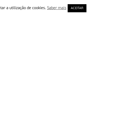
tar a utilização de cookies.
Saber mais
ACEITAR
rimeiro Nome
ail
Leia e aceite a Política de Privacidade