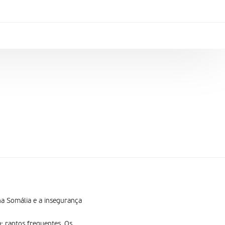
 na Somália e a insegurança
a; raptos frequentes. Os