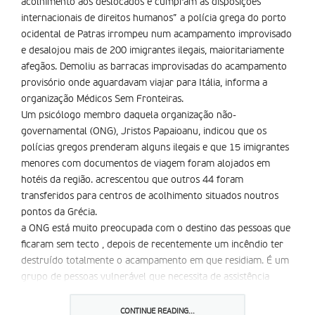
acolhimento aos deslocados e cumpram as disposições
internacionais de direitos humanos” a polícia grega do porto
ocidental de Patras irrompeu num acampamento improvisado
e desalojou mais de 200 imigrantes ilegais, maioritariamente
afegãos. Demoliu as barracas improvisadas do acampamento
provisório onde aguardavam viajar para Itália, informa a
organização Médicos Sem Fronteiras.
Um psicólogo membro daquela organização não-
governamental (ONG), Jristos Papaioanu, indicou que os
polícias gregos prenderam alguns ilegais e que 15 imigrantes
menores com documentos de viagem foram alojados em
hotéis da região. acrescentou que outros 44 foram
transferidos para centros de acolhimento situados noutros
pontos da Grécia.
a ONG está muito preocupada com o destino das pessoas que
ficaram sem tecto , depois de recentemente um incêndio ter
destruído totalmente o acampamento em que residiam. É um
grupo de pessoas vulnerável que necessita de assistência
médica e psicológica , confidenciou o médico, que trabalhou
durante meses com os clandestinos.
CONTINUE READING...