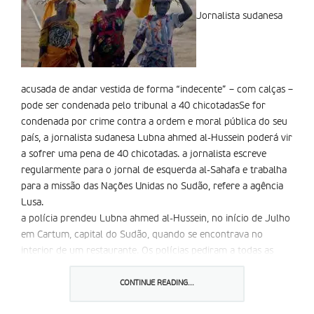
Jornalista sudanesa
acusada de andar vestida de forma “indecente” – com calças –
pode ser condenada pelo tribunal a 40 chicotadasSe for
condenada por crime contra a ordem e moral pública do seu
país, a jornalista sudanesa Lubna ahmed al-Hussein poderá vir
a sofrer uma pena de 40 chicotadas. a jornalista escreve
regularmente para o jornal de esquerda al-Sahafa e trabalha
para a missão das Nações Unidas no Sudão, refere a agência
Lusa.
a polícia prendeu Lubna ahmed al-Hussein, no início de Julho
em Cartum, capital do Sudão, quando se encontrava no
interior de um restaurante. Os polícias pediram a todas as
mulheres vestidas com calças para os acompanharem.
Passados dois dias, dez foram convocadas pela esquadra do
CONTINUE READING...
centro da cidade onde tiveram de se deslocar para levar 10