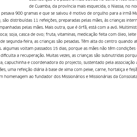
de Cuamba, da província mais esquecida, o Niassa, no 
 pesava 900 gramas e que se salvou é motivo de orgulho para a irmã Mar
0, são distribuídas 11 refeições, preparadas pelas mães, às crianças inte
anhadas pelas mães. Mais outra, que é órfã, está com a avó. Multimis
ioca; soja, casca de ovo; fruta, vitaminas, medicação feita com óleo, leite
 de segunda-feira, as crianças são pesadas. Têm alta do centro quando 
es. algumas voltam passados 15 dias, porque as mães não têm condições 
 dificulta a recuperação. Muitas vezes, as crianças são subnutridas por
eira, capuchinha e coordenadora do projecto, sustentado pela associação 
es, uma refeição diária à base de xima com peixe, carne, hortaliça e fei
m homenagem ao fundador dos Missionários e Missionárias da Consolata