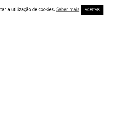
tar a utilização de cookies.
Saber mais
ACEITAR
rimeiro Nome
ail
Leia e aceite a Política de Privacidade