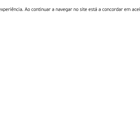
experiência. Ao continuar a navegar no site está a concordar em acei
Informações
P
QUEM SOMOS
ESTATUTO EDITORIAL
Em
FICHA TÉCNICA
LINKS
POLÍTICA DE PRIVACIDADE
CONTACTOS