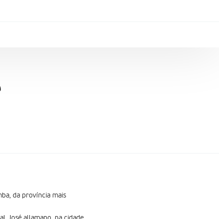
e
mba, da província mais
al José allamano, na cidade