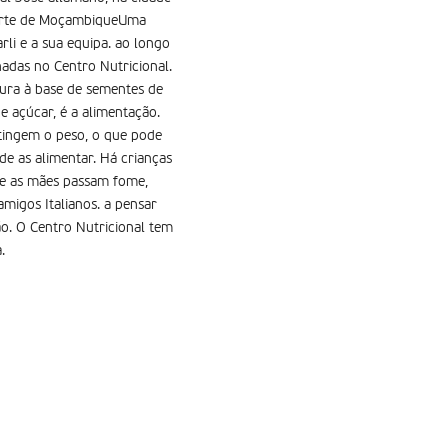
norte de MoçambiqueUma
li e a sua equipa. ao longo
rnadas no Centro Nutricional.
tura à base de sementes de
 e açúcar, é a alimentação.
atingem o peso, o que pode
de as alimentar. Há crianças
que as mães passam fome,
amigos Italianos. a pensar
jão. O Centro Nutricional tem
.