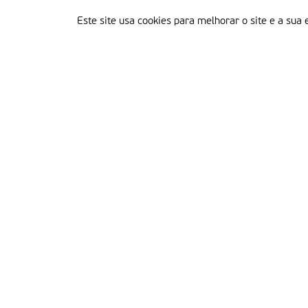
Este site usa cookies para melhorar o site e a sua 
Delegação Portuguesa do Instituto Missionário da Consolata
Morada:
Rua Francisco Marto, 52, Apartado 5
2496-908 FÁTIMA
Tel.:
249 539 430 / 249 539 460
Emails.:
redacao@fatimamissionaria.pt /
assinaturas@fatimamissionaria.pt