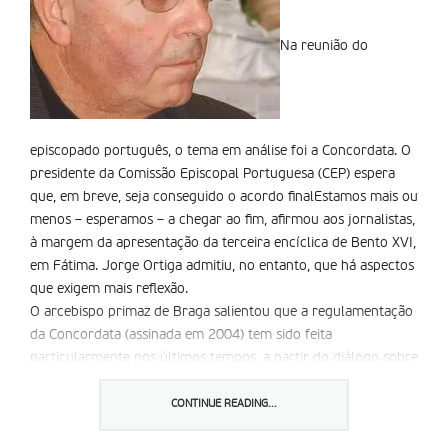
Na reunião do
episcopado português, o tema em análise foi a Concordata. O
presidente da Comissão Episcopal Portuguesa (CEP) espera
que, em breve, seja conseguido o acordo finalEstamos mais ou
menos – esperamos – a chegar ao fim, afirmou aos jornalistas,
à margem da apresentação da terceira encíclica de Bento XVI,
em Fátima. Jorge Ortiga admitiu, no entanto, que há aspectos
que exigem mais reflexão.
O arcebispo primaz de Braga salientou que a regulamentação
da Concordata (assinada em 2004) tem sido feita
particularmente nos últimos tempos, a partir do diálogo sobre
os documentos, em várias instâncias. Um diálogo que pode ser
visto quase como um jogo de pingue-pongue, acrescentou.
CONTINUE READING...