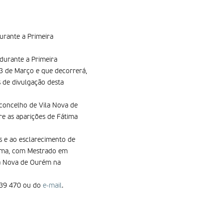
urante a Primeira
durante a Primeira
a 3 de Março e que decorrerá,
s de divulgação desta
 concelho de Vila Nova de
re as aparições de Fátima
s e ao esclarecimento de
tima, com Mestrado em
ila Nova de Ourém na
 539 470 ou do
e-mail
.