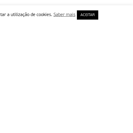
tar a utilização de cookies.
Saber mais
ACEITAR
rimeiro Nome
ail
Leia e aceite a Política de Privacidade