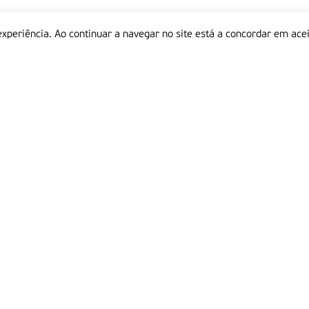
experiência. Ao continuar a navegar no site está a concordar em acei
Informações
P
QUEM SOMOS
ESTATUTO EDITORIAL
Em
FICHA TÉCNICA
LINKS
POLÍTICA DE PRIVACIDADE
CONTACTOS