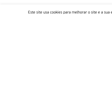
Este site usa cookies para melhorar o site e a sua 
Delegação Portuguesa do Instituto Missionário da Consolata
Morada:
Rua Francisco Marto, 52, Apartado 5
2496-908 FÁTIMA
Tel.:
249 539 430 / 249 539 460
Emails.:
redacao@fatimamissionaria.pt /
assinaturas@fatimamissionaria.pt