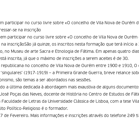
em participar no curso livre sobre «O concelho de Vila Nova de Ourém d
essar-se na inscrição
 em participar no curso livre sobre «O concelho de Vila Nova de Ourém 
na inscriçãoSão já quinze, os inscritos nesta formação que terá início 
aio, no Museu de arte Sacra e Etnologia de Fátima. Em apenas quatro dia
está inscrita, já que o máximo de inscrições a serem aceites é de 30.
ção republicana no concelho de Vila Nova de Ourém entre 1900 e 1910, O
singulares’ (1917-1919) – a Primeira Grande Guerra, breve relance sob
donismo, são temas a ser abordados nas sessões.
ndo a última dedicada à abordagem mais exaustiva de alguns documento
 José Poças das Neves, docente de História no Centro de Estudos de Fá
na Faculdade de Letras da Universidade Clássica de Lisboa, com a tese V
ito Político-Religioso é o formador.
 27 de Fevereiro. Mais informações e inscrições através do telefone 249