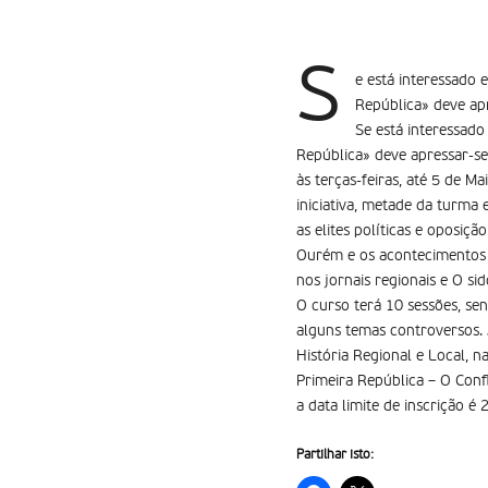
S
e está interessado 
República» deve apr
Se está interessado
República» deve apressar-se 
às terças-feiras, até 5 de M
iniciativa, metade da turma 
as elites políticas e oposi
Ourém e os acontecimentos ‘
nos jornais regionais e O si
O curso terá 10 sessões, se
alguns temas controversos.
História Regional e Local, 
Primeira República – O Confl
a data limite de inscrição é
Partilhar isto: