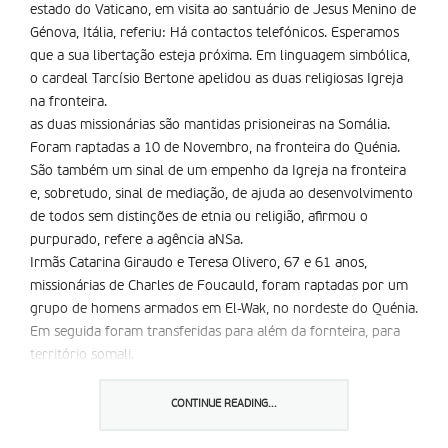
estado do Vaticano, em visita ao santuário de Jesus Menino de
Génova, Itália, referiu: Há contactos telefónicos. Esperamos
que a sua libertação esteja próxima. Em linguagem simbólica,
o cardeal Tarcísio Bertone apelidou as duas religiosas Igreja
na fronteira.
as duas missionárias são mantidas prisioneiras na Somália.
Foram raptadas a 10 de Novembro, na fronteira do Quénia.
São também um sinal de um empenho da Igreja na fronteira
e, sobretudo, sinal de mediação, de ajuda ao desenvolvimento
de todos sem distinções de etnia ou religião, afirmou o
purpurado, refere a agência aNSa.
Irmãs Catarina Giraudo e Teresa Olivero, 67 e 61 anos,
missionárias de Charles de Foucauld, foram raptadas por um
grupo de homens armados em El-Wak, no nordeste do Quénia.
Em seguida foram transferidas para além da fornteira, para
território somali.
ambas a prisioneiras são italianas, da província de Cuneo, no
norte de Itália. Trabalhavam no Quénia há 25 anos.
CONTINUE READING...
Dedicavam-se à assistência sobretudo de refugiados da
Somália.