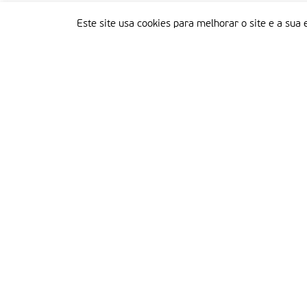
Este site usa cookies para melhorar o site e a sua 
Delegação Portuguesa do Instituto Missionário da Consolata
Morada:
Rua Francisco Marto, 52, Apartado 5
2496-908 FÁTIMA
Tel.:
249 539 430 / 249 539 460
Emails.:
redacao@fatimamissionaria.pt /
assinaturas@fatimamissionaria.pt