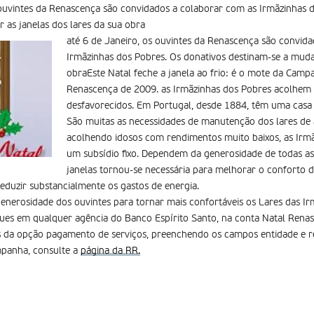
 ouvintes da Renascença são convidados a colaborar com as Irmãzinhas 
 as janelas dos lares da sua obra
até 6 de Janeiro, os ouvintes da Renascença são convid
Irmãzinhas dos Pobres. Os donativos destinam-se a mudar
obraEste Natal feche a janela ao frio: é o mote da Camp
Renascença de 2009. as Irmãzinhas dos Pobres acolhem 
desfavorecidos. Em Portugal, desde 1884, têm uma casa 
São muitas as necessidades de manutenção dos lares de
acolhendo idosos com rendimentos muito baixos, as Irm
um subsídio fixo. Dependem da generosidade de todas a
janelas tornou-se necessária para melhorar o conforto d
 reduzir substancialmente os gastos de energia.
nerosidade dos ouvintes para tornar mais confortáveis os Lares das Ir
ues em qualquer agência do Banco Espírito Santo, na conta Natal Rena
és da opção pagamento de serviços, preenchendo os campos entidade e 
mpanha, consulte a
página da RR.