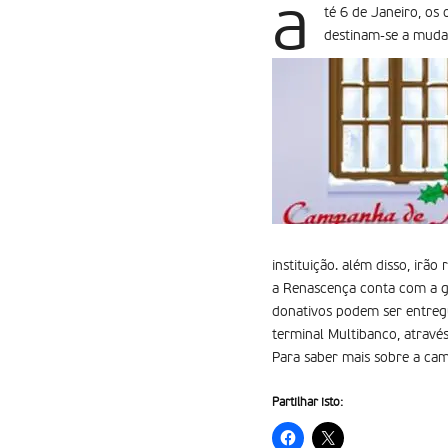
a
té 6 de Janeiro, os
destinam-se a mudar
instituição. além disso, irão
a Renascença conta com a ge
donativos podem ser entreg
terminal Multibanco, atrav
Para saber mais sobre a ca
Partilhar isto: