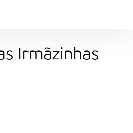
as Irmãzinhas