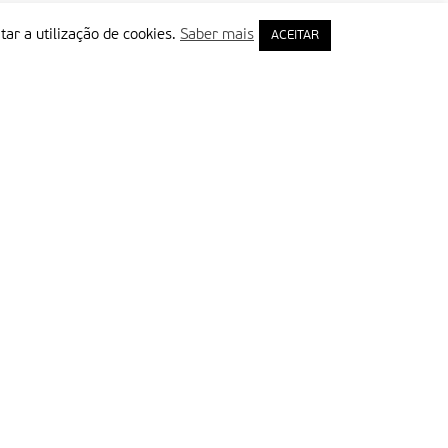
tar a utilização de cookies.
Saber mais
ACEITAR
rimeiro Nome
ail
Leia e aceite a Política de Privacidade