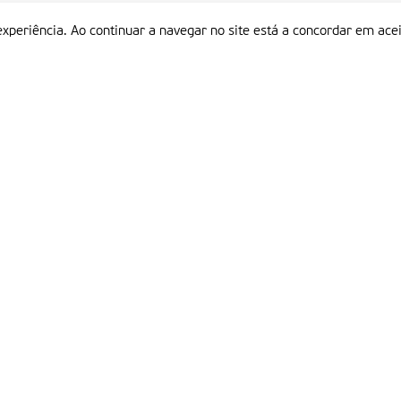
experiência. Ao continuar a navegar no site está a concordar em acei
Informações
P
QUEM SOMOS
ESTATUTO EDITORIAL
Em
FICHA TÉCNICA
LINKS
POLÍTICA DE PRIVACIDADE
CONTACTOS