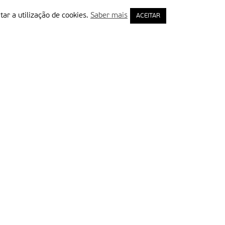
tar a utilização de cookies.
Saber mais
ACEITAR
rimeiro Nome
ail
Leia e aceite a Política de Privacidade