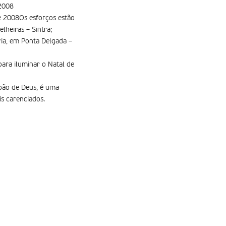
 2008
e 2008Os esforços estão
lheiras – Sintra;
ia, em Ponta Delgada –
para iluminar o Natal de
oão de Deus, é uma
is carenciados.