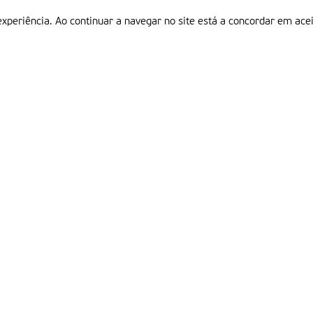
experiência. Ao continuar a navegar no site está a concordar em acei
Informações
P
QUEM SOMOS
ESTATUTO EDITORIAL
Em
FICHA TÉCNICA
LINKS
POLÍTICA DE PRIVACIDADE
CONTACTOS