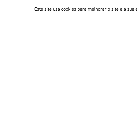
Este site usa cookies para melhorar o site e a sua 
Delegação Portuguesa do Instituto Missionário da Consolata
Morada:
Rua Francisco Marto, 52, Apartado 5
2496-908 FÁTIMA
Tel.:
249 539 430 / 249 539 460
Emails.:
redacao@fatimamissionaria.pt /
assinaturas@fatimamissionaria.pt