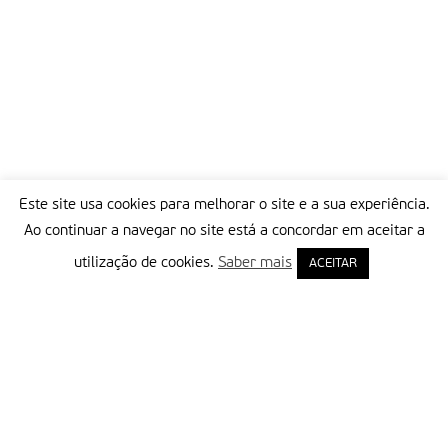
Este site usa cookies para melhorar o site e a sua experiência.
Ao continuar a navegar no site está a concordar em aceitar a
utilização de cookies.
Saber mais
ACEITAR
Delegação Portuguesa do Instituto Missionário da Consolata
Morada:
Rua Francisco Marto, 52, Apartado 5
2496-908 FÁTIMA