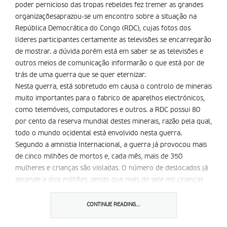
poder pernicioso das tropas rebeldes fez tremer as grandes
organizaçõesaprazou-se um encontro sobre a situação na
República Democrática do Congo (RDC), cujas fotos dos
líderes participantes certamente as televisões se encarregarão
de mostrar. a dúvida porém está em saber se as televisões e
outros meios de comunicação informarão o que está por de
trás de uma guerra que se quer eternizar.
Nesta guerra, está sobretudo em causa o controlo de minerais
muito importantes para o fabrico de aparelhos electrónicos,
como telemóveis, computadores e outros. a RDC possui 80
por cento da reserva mundial destes minerais, razão pela qual,
todo o mundo ocidental está envolvido nesta guerra.
Segundo a amnistia Internacional, a guerra já provocou mais
de cinco milhões de mortos e, cada mês, mais de 350
mulheres e crianças são violadas. O número de deslocados já
ascende a dois milhões, sendo que mais de sete mil crianças
estão a ser usadas nas frentes de combate com armas que
vêm das principais potências mundiais.
CONTINUE READING...
a RDC tem também o azar de ser o país onde a presença das
forças das Nações Unidas (ONU) já não tem muita autoridade.