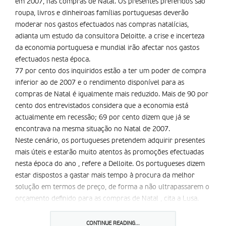
em 2007, nas compras de Natal. Os presentes preferidos são
roupa, livros e dinheiroas famílias portuguesas deverão
moderar nos gastos efectuados nas compras natalícias,
adianta um estudo da consultora Deloitte. a crise e incerteza
da economia portuguesa e mundial irão afectar nos gastos
efectuados nesta época.
77 por cento dos inquiridos estão a ter um poder de compra
inferior ao de 2007 e o rendimento disponível para as
compras de Natal é igualmente mais reduzido. Mais de 90 por
cento dos entrevistados considera que a economia está
actualmente em recessão; 69 por cento dizem que já se
encontrava na mesma situação no Natal de 2007.
Neste cenário, os portugueses pretendem adquirir presentes
mais úteis e estarão muito atentos às promoções efectuadas
nesta época do ano , refere a Delloite. Os portugueses dizem
estar dispostos a gastar mais tempo à procura da melhor
solução em termos de preço, de forma a não ultrapassarem o
orçamento definido para as compras de Natal , cita a Lusa.
Quem parece escapar à crise dos adultos são as crianças. Os
brinquedos electrónicos serão bastante procurados, pelo que
CONTINUE READING...