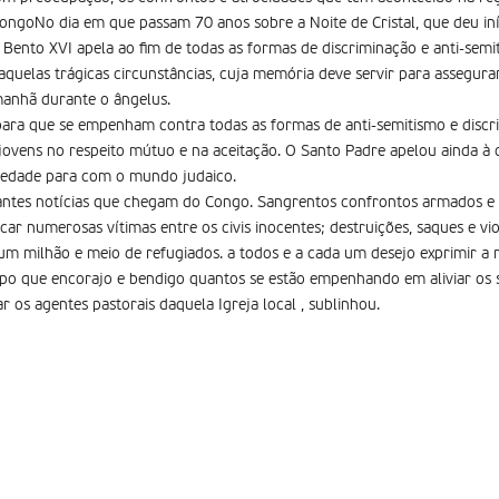
ngoNo dia em que passam 70 anos sobre a Noite de Cristal, que deu iní
 Bento XVI apela ao fim de todas as formas de discriminação e anti-semit
quelas trágicas circunstâncias, cuja memória deve servir para assegura
 manhã durante o ângelus.
s para que se empenham contra todas as formas de anti-semitismo e disc
ovens no respeito mútuo e na aceitação. O Santo Padre apelou ainda à 
riedade para com o mundo judaico.
tantes notícias que chegam do Congo. Sangrentos confrontos armados e 
ar numerosas vítimas entre os civis inocentes; destruições, saques e vi
m milhão e meio de refugiados. a todos e a cada um desejo exprimir a 
o que encorajo e bendigo quantos se estão empenhando em aliviar os s
 os agentes pastorais daquela Igreja local , sublinhou.