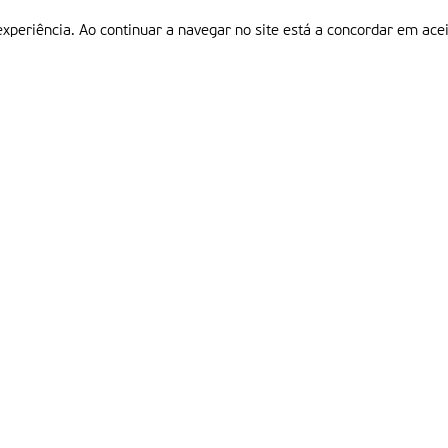
experiência. Ao continuar a navegar no site está a concordar em acei
Informações
P
QUEM SOMOS
ESTATUTO EDITORIAL
Em
FICHA TÉCNICA
LINKS
POLÍTICA DE PRIVACIDADE
CONTACTOS