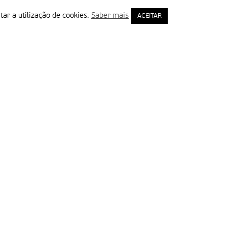
tar a utilização de cookies.
Saber mais
ACEITAR
rimeiro Nome
ail
Leia e aceite a Política de Privacidade