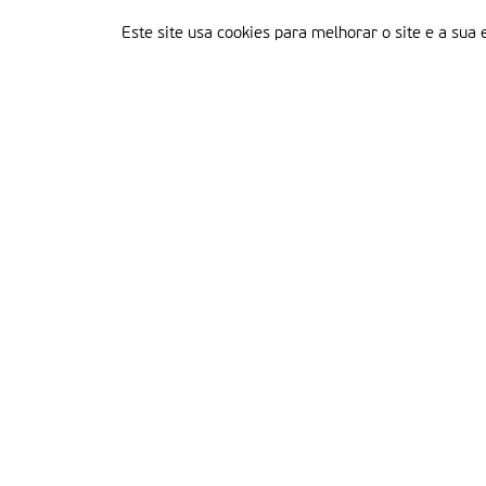
Este site usa cookies para melhorar o site e a sua 
Delegação Portuguesa do Instituto Missionário da Consolata
Morada:
Rua Francisco Marto, 52, Apartado 5
2496-908 FÁTIMA
Tel.:
249 539 430 / 249 539 460
Emails.:
redacao@fatimamissionaria.pt /
assinaturas@fatimamissionaria.pt