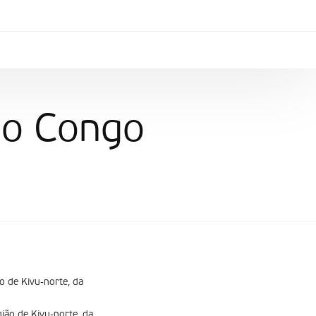
no Congo
o de Kivu-norte, da
ião de Kivu-norte, da