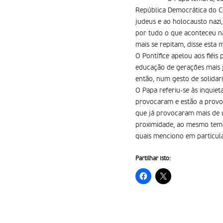
República Democrática do Co
judeus e ao holocausto nazi,
por tudo o que aconteceu na
mais se repitam, disse esta
O Pontífice apelou aos fiéi
educação de gerações mais j
então, num gesto de solida
O Papa referiu-se às inquie
provocaram e estão a provoc
que já provocaram mais de u
proximidade, ao mesmo temp
quais menciono em particular
Partilhar isto: