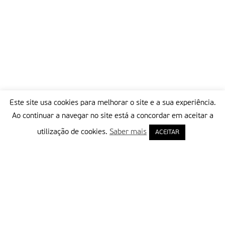
Este site usa cookies para melhorar o site e a sua experiência.
Ao continuar a navegar no site está a concordar em aceitar a
utilização de cookies.
Saber mais
ACEITAR
Delegação Portuguesa do Instituto Missionário da Consolata
Morada:
Rua Francisco Marto, 52, Apartado 5
2496-908 FÁTIMA