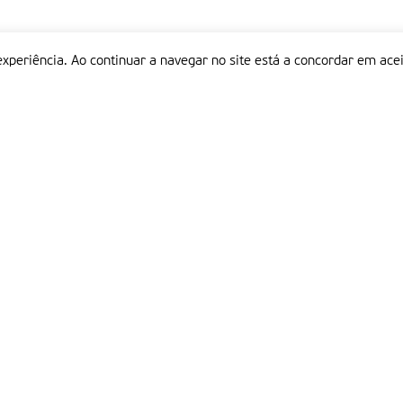
experiência. Ao continuar a navegar no site está a concordar em acei
Informações
P
QUEM SOMOS
ESTATUTO EDITORIAL
Em
FICHA TÉCNICA
LINKS
POLÍTICA DE PRIVACIDADE
CONTACTOS