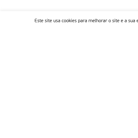
Este site usa cookies para melhorar o site e a sua 
Delegação Portuguesa do Instituto Missionário da Consolata
Morada:
Rua Francisco Marto, 52, Apartado 5
2496-908 FÁTIMA
Tel.:
249 539 430 / 249 539 460
Emails.:
redacao@fatimamissionaria.pt /
assinaturas@fatimamissionaria.pt