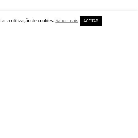
tar a utilização de cookies.
Saber mais
ACEITAR
rimeiro Nome
ail
Leia e aceite a Política de Privacidade