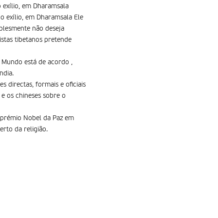
o exílio, em Dharamsala
no exílio, em Dharamsala Ele
plesmente não deseja
istas tibetanos pretende
 Mundo está de acordo ,
ndia.
directas, formais e oficiais
e os chineses sobre o
o prémio Nobel da Paz em
rto da religião.