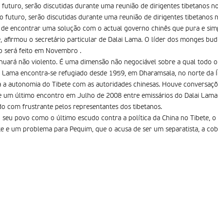
 futuro, serão discutidas durante uma reunião de dirigentes tibetanos n
o futuro, serão discutidas durante uma reunião de dirigentes tibetanos 
 de encontrar uma solução com o actual governo chinês que pura e sim
, afirmou o secretário particular de Dalai Lama. O líder dos monges bud
so será feito em Novembro .
nuará não violento. É uma dimensão não negociável sobre a qual todo o
ai Lama encontra-se refugiado desde 1959, em Dharamsala, no norte da Í
a autonomia do Tibete com as autoridades chinesas. Houve conversações 
e um último encontro em Julho de 2008 entre emissários do Dalai Lama 
ado com frustrante pelos representantes dos tibetanos.
 seu povo como o último escudo contra a política da China no Tibete, 
 e um problema para Pequim, que o acusa de ser um separatista, a cobe