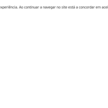
experiência. Ao continuar a navegar no site está a concordar em acei
Informações
P
QUEM SOMOS
ESTATUTO EDITORIAL
Em
FICHA TÉCNICA
LINKS
POLÍTICA DE PRIVACIDADE
CONTACTOS