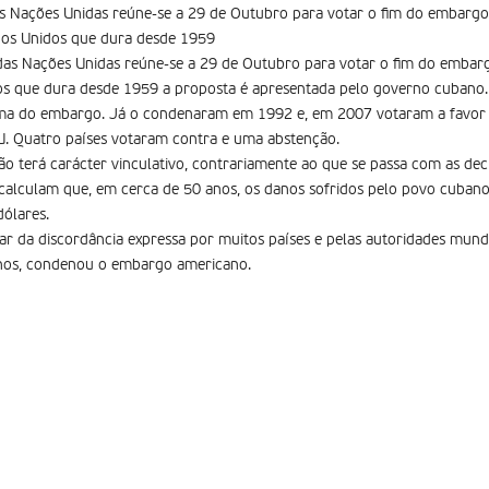
as Nações Unidas reúne-se a 29 de Outubro para votar o fim do embargo
ados Unidos que dura desde 1959
 das Nações Unidas reúne-se a 29 de Outubro para votar o fim do embar
dos que dura desde 1959 a proposta é apresentada pelo governo cubano.
ma do embargo. Já o condenaram em 1992 e, em 2007 votaram a favor 
 Quatro países votaram contra e uma abstenção.
ão terá carácter vinculativo, contrariamente ao que se passa com as de
calculam que, em cerca de 50 anos, os danos sofridos pelo povo cuban
dólares.
da discordância expressa por muitos países e pelas autoridades mundia
 anos, condenou o embargo americano.