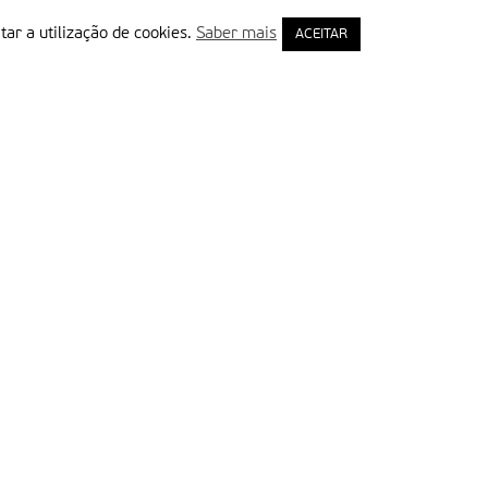
tar a utilização de cookies.
Saber mais
ACEITAR
rimeiro Nome
ail
Leia e aceite a Política de Privacidade