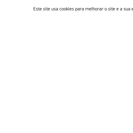
Este site usa cookies para melhorar o site e a sua 
Delegação Portuguesa do Instituto Missionário da Consolata
Morada:
Rua Francisco Marto, 52, Apartado 5
2496-908 FÁTIMA
Tel.:
249 539 430 / 249 539 460
Emails.:
redacao@fatimamissionaria.pt /
assinaturas@fatimamissionaria.pt