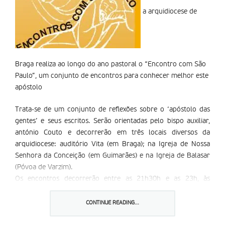
a arquidiocese de
Braga realiza ao longo do ano pastoral o “Encontro com São
Paulo”, um conjunto de encontros para conhecer melhor este
apóstolo
Trata-se de um conjunto de reflexões sobre o ‘apóstolo das
gentes’ e seus escritos. Serão orientadas pelo bispo auxiliar,
antónio Couto e decorrerão em três locais diversos da
arquidiocese: auditório Vita (em Braga); na Igreja de Nossa
Senhora da Conceição (em Guimarães) e na Igreja de Balasar
(Póvoa de Varzim).
Os encontros decorrerão entre as 21h30h e as 23h, às
quintas-feiras. O primeiro realiza-se a 16 de Outubro, o último
está marcado para 25 de Junho de 2009.
CONTINUE READING...
a iniciativa destina-se a catequistas; membros dos Conselhos