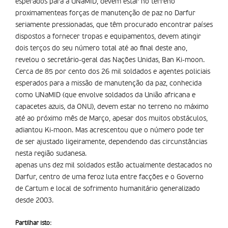
esperados para a UNaMID, devem estar no terreno
proximamenteas forças de manutenção de paz no Darfur
seriamente pressionadas, que têm procurado encontrar países
dispostos a fornecer tropas e equipamentos, devem atingir
dois terços do seu número total até ao final deste ano,
revelou o secretário-geral das Nações Unidas, Ban Ki-moon.
Cerca de 85 por cento dos 26 mil soldados e agentes policiais
esperados para a missão de manutenção da paz, conhecida
como UNaMID (que envolve soldados da União africana e
capacetes azuis, da ONU), devem estar no terreno no máximo
até ao próximo mês de Março, apesar dos muitos obstáculos,
adiantou Ki-moon. Mas acrescentou que o número pode ter
de ser ajustado ligeiramente, dependendo das circunstâncias
nesta região sudanesa.
apenas uns dez mil soldados estão actualmente destacados no
Darfur, centro de uma feroz luta entre facções e o Governo
de Cartum e local de sofrimento humanitário generalizado
desde 2003.
Partilhar isto: