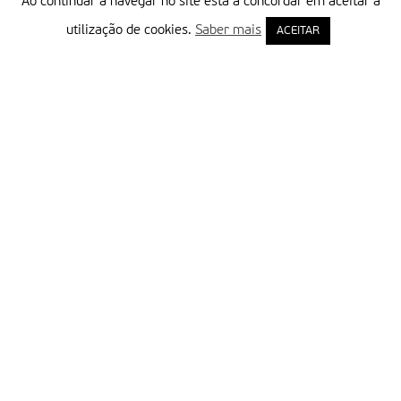
Ao continuar a navegar no site está a concordar em aceitar a
utilização de cookies.
Saber mais
ACEITAR
Delegação Portuguesa do Instituto Missionário da Consolata
Morada:
Rua Francisco Marto, 52, Apartado 5
2496-908 FÁTIMA
Tel.:
249 539 430 / 249 539 460
Emails.:
redacao@fatimamissionaria.pt /
assinaturas@fatimamissionaria.pt
Informações
Primeiro Nome