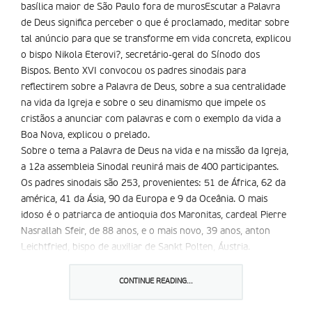
basílica maior de São Paulo fora de murosEscutar a Palavra
de Deus significa perceber o que é proclamado, meditar sobre
tal anúncio para que se transforme em vida concreta, explicou
o bispo Nikola Eterovi?, secretário-geral do Sínodo dos
Bispos. Bento XVI convocou os padres sinodais para
reflectirem sobre a Palavra de Deus, sobre a sua centralidade
na vida da Igreja e sobre o seu dinamismo que impele os
cristãos a anunciar com palavras e com o exemplo da vida a
Boa Nova, explicou o prelado.
Sobre o tema a Palavra de Deus na vida e na missão da Igreja,
a 12a assembleia Sinodal reunirá mais de 400 participantes.
Os padres sinodais são 253, provenientes: 51 de África, 62 da
américa, 41 da Ásia, 90 da Europa e 9 da Oceânia. O mais
idoso é o patriarca de antioquia dos Maronitas, cardeal Pierre
Nasrallah Sfeir, de 88 anos, e o mais novo, 39 anos, anton
Leichtfried, bispo de auxiliar de Sankt Polten, Áustria.
Colaborarão nos trabalhos sinodais 41 peritos e 37 auditores,
assim como representantes de 10 Igrejas e comunidades
CONTINUE READING...
eclesiais. Entre eles os patriarcas de Moscovo, da Sérvia e da
Roménia; a Comunhão anglicana, a Federação luterana