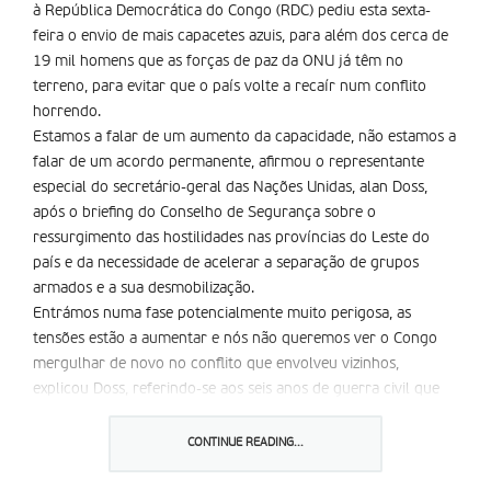
à República Democrática do Congo (RDC) pediu esta sexta-
feira o envio de mais capacetes azuis, para além dos cerca de
19 mil homens que as forças de paz da ONU já têm no
terreno, para evitar que o país volte a recaír num conflito
horrendo.
Estamos a falar de um aumento da capacidade, não estamos a
falar de um acordo permanente, afirmou o representante
especial do secretário-geral das Nações Unidas, alan Doss,
após o briefing do Conselho de Segurança sobre o
ressurgimento das hostilidades nas províncias do Leste do
país e da necessidade de acelerar a separação de grupos
armados e a sua desmobilização.
Entrámos numa fase potencialmente muito perigosa, as
tensões estão a aumentar e nós não queremos ver o Congo
mergulhar de novo no conflito que envolveu vizinhos,
explicou Doss, referindo-se aos seis anos de guerra civil que
custaram quatro milhões vidas, na luta contra a fome e a
doença – no que é amplamente considerado como o mais
CONTINUE READING...
mortífero conflito no mundo desde a Segunda Guerra
Mundial – antes de ter terminado no início desta década.