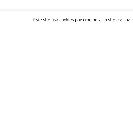
Este site usa cookies para melhorar o site e a sua 
Delegação Portuguesa do Instituto Missionário da Consolata
Morada:
Rua Francisco Marto, 52, Apartado 5
2496-908 FÁTIMA
Tel.:
249 539 430 / 249 539 460
Emails.:
redacao@fatimamissionaria.pt /
assinaturas@fatimamissionaria.pt