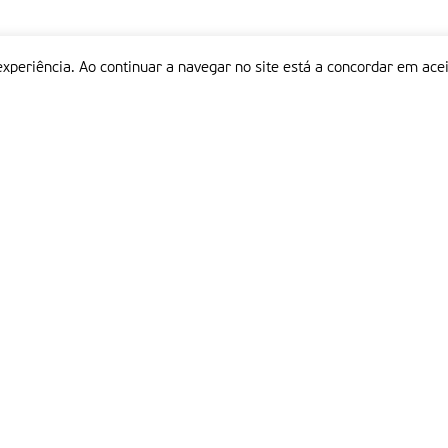
experiência. Ao continuar a navegar no site está a concordar em acei
Informações
P
QUEM SOMOS
ESTATUTO EDITORIAL
Em
FICHA TÉCNICA
LINKS
POLÍTICA DE PRIVACIDADE
CONTACTOS