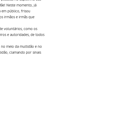
ãe! Neste momento, já
 em público, frisou
os irmãos e irmãs que
 de voluntários, como os
iros e autoridades, de todos
 no meio da multidão e no
lidão, clamando por sinais