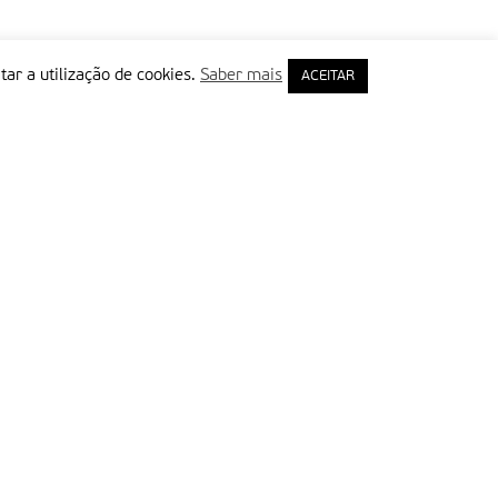
tar a utilização de cookies.
Saber mais
ACEITAR
rimeiro Nome
ail
Leia e aceite a Política de Privacidade