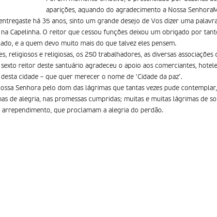
aparições, aquando do agradecimento a Nossa SenhoraM
ntregaste há 35 anos, sinto um grande desejo de Vos dizer uma palavra
na Capelinha. O reitor que cessou funções deixou um obrigado por tant
ado, e a quem devo muito mais do que talvez eles pensem.
s, religiosos e religiosas, os 250 trabalhadores, as diversas associações
sexto reitor deste santuário agradeceu o apoio aos comerciantes, hotele
desta cidade – que quer merecer o nome de ‘Cidade da paz’.
Nossa Senhora pelo dom das lágrimas que tantas vezes pude contemplar,
mas de alegria, nas promessas cumpridas; muitas e muitas lágrimas de so
e arrependimento, que proclamam a alegria do perdão.