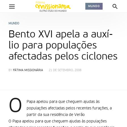
MUNDO
MUNDO
Bento XVI apela a auxí­
lio para populações
afectadas pelos ciclones
BY
FÁTIMA MISSIONÁRIA
21 DE SETEMBRO, 2008
O
Papa apelou para que cheguem ajudas às
populações afectadas pelos recentes furações, a
partir da sua residência de Verão
O Papa apelou para que cheguem ajudas às populações