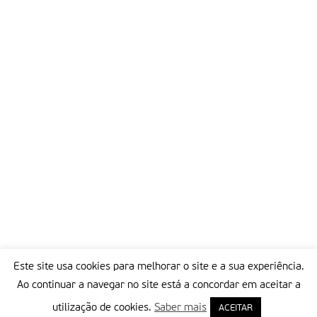
recente, mas que ainda tem muito para fazer caminho. Sobre
este dia pode saber mais no
site do Programa das Nações
Unidas para o ambiente
Partilhar isto:
Este site usa cookies para melhorar o site e a sua experiência.
Ao continuar a navegar no site está a concordar em aceitar a
utilização de cookies.
Saber mais
ACEITAR