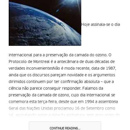
Hoje assinala-se o dia
internacional para a preservação da camada do ozono. O
Protocolo de Montreal é a antecâmara de duas décadas de
verdades inconvenientesNão é moda recente, data de 1987,
ainda que os discursos pareçam novidade e os argumentos
dirimidos continuem por ter confirmação absoluta – que a
ciência não parece conseguir responder. Falamos da
preservação da camada de ozono, cujo dia internacional se
comemora esta terça-feira, desde que em 1994 a assembleia
Geral das Nações Unidas proclamou 16 de Setembro como
tal, assinalando assim a data da assinatura, sete anos antes do
Protocolo de Montreal sobre Substâncias que Destroem a
Camada de Ozono.
CONTINUE READING...