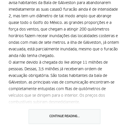
avisa habitantes da Baía de GAlveston para abandonarem
imediatamente as suas casasO furacão ainda é de intensidade
2, mas tem um diâmetro de tal modo amplo que abrange
quase todo o Golfo do México. as grandes proporções e a
força dos ventos, que chegam a atingir 200 quilómetros
horários fazem recear inundações das localidades costeiras e
ondas com mais de sete metros. a ilha de GAlveston, já ontem
evacuada, está parcialmente inundada, mesmo que o furacão
ainda não tenha chegado.
O alarme devido à chegada do Ike atinge 11 milhões de
pessoas. Dessas, 3,5 milhões já receberam ordem de
evacuação obrigatória. São todas habitantes da baía de
GAlveston. as principais vias de comunicação encontram-se
completamente entupidas com filas de quilómetros de
veículos que se dirigem para o interior. Os preços dos
combustíveis subiram desmedidamente.
O furacão Ike que se dirige para o Texas já levou a Nasa a
fechar o centro espacial de Houston. a medida obrigou a adiar
CONTINUE READING...
para quarta-feira, 17 de Setembro, uma operação de
reabastecimento da Estação Espacial Internacional. Caso não