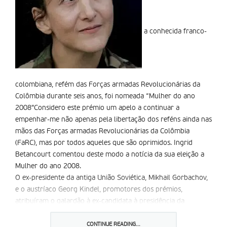
a conhecida franco-
colombiana, refém das Forças armadas Revolucionárias da
Colômbia durante seis anos, foi nomeada “Mulher do ano
2008″Considero este prémio um apelo a continuar a
empenhar-me não apenas pela libertação dos reféns ainda nas
mãos das Forças armadas Revolucionárias da Colômbia
(FaRC), mas por todos aqueles que são oprimidos. Ingrid
Betancourt comentou deste modo a notícia da sua eleição a
Mulher do ano 2008.
O ex-presidente da antiga União Soviética, Mikhail Gorbachov,
e o austríaco Georg Kindel, promotores dos prémios,
atribuíram o galardão à ex-candidata à presidência da
Colômbia, Ingrid Betancourt, porque se tornou uma pessoa
exemplar para milhões de pessoas.
CONTINUE READING...