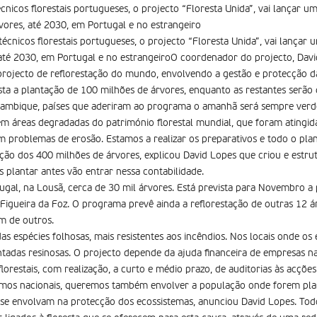
cnicos florestais portugueses, o projecto “Floresta Unida”, vai lançar 
vores, até 2030, em Portugal e no estrangeiro
écnicos florestais portugueses, o projecto “Floresta Unida”, vai lança
até 2030, em Portugal e no estrangeiroO coordenador do projecto, David
projecto de reflorestação do mundo, envolvendo a gestão e protecção d
sta a plantação de 100 milhões de árvores, enquanto as restantes serão d
Moçambique, países que aderiram ao programa o amanhã será sempre verd
m áreas degradadas do património florestal mundial, que foram atingidas
m problemas de erosão. Estamos a realizar os preparativos e todo o pla
ão dos 400 milhões de árvores, explicou David Lopes que criou e estrut
plantar antes vão entrar nessa contabilidade.
gal, na Lousã, cerca de 30 mil árvores. Está prevista para Novembro a
Figueira da Foz. O programa prevê ainda a reflorestação de outras 12 á
ém de outros.
s espécies folhosas, mais resistentes aos incêndios. Nos locais onde os
tadas resinosas. O projecto depende da ajuda financeira de empresas nac
restais, com realização, a curto e médio prazo, de auditorias às acções
mos nacionais, queremos também envolver a população onde forem plan
se envolvam na protecção dos ecossistemas, anunciou David Lopes. Tod