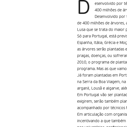
D
esenvolvido por té
400 milhões de ár
Desenvolvido por t
de 400 milhões de árvores, 
Lusa que se trata do maior 
Só para Portugal, está previ
Espanha, Itália, Grécia e 
as árvores serão plantadas e
pragas, doenças, ou sofrera
2010, o programa de plantaç
programa. Mas as que vamos 
Já foram plantadas em Portu
na Serra da Boa Viagem, na 
arganil, Lousã e algarve, al
Em Portugal vão ser plantada
exigirem, serão também plan
acompanhado por técnicos flo
Em articulação com organis
incentivando a que também 