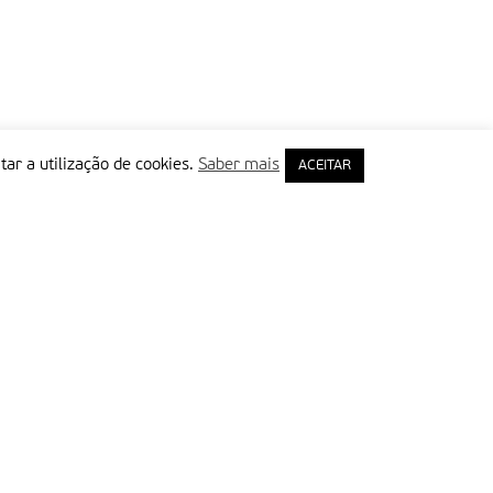
tar a utilização de cookies.
Saber mais
ACEITAR
rimeiro Nome
ail
Leia e aceite a Política de Privacidade