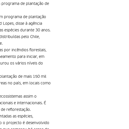
um programa de plantação de
r um programa de plantação
 Lopes, disse à agência
as espécies durante 30 anos.
istribuídas pelo Chile,
e.
 por incêndios florestais,
neamento para iniciar, em
urou os vários níveis do
 plantação de mais 150 mil
reas no país, em locais como
 ecossistemas assim o
ionais e internacionais. É
 de reflorestação.
tadas as espécies,
o o projecto é desenvolvido