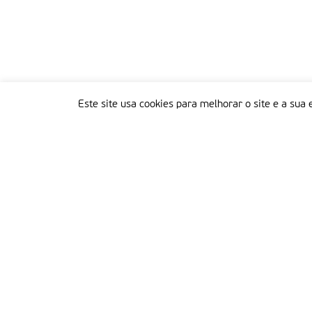
Este site usa cookies para melhorar o site e a sua 
Delegação Portuguesa do Instituto Missionário da Consolata
Morada:
Rua Francisco Marto, 52, Apartado 5
2496-908 FÁTIMA
Tel.:
249 539 430 / 249 539 460