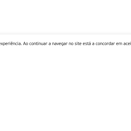
experiência. Ao continuar a navegar no site está a concordar em acei
Informações
P
QUEM SOMOS
ESTATUTO EDITORIAL
Em
FICHA TÉCNICA
LINKS
POLÍTICA DE PRIVACIDADE
CONTACTOS