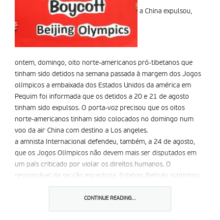
a China expulsou,
ontem, domingo, oito norte-americanos pró-tibetanos que
tinham sido detidos na semana passada à margem dos Jogos
olímpicos a embaixada dos Estados Unidos da américa em
Pequim foi informada que os detidos a 20 e 21 de agosto
tinham sido expulsos. O porta-voz precisou que os oitos
norte-americanos tinham sido colocados no domingo num
voo da air China com destino a Los angeles.
a amnista Internacional defendeu, também, a 24 de agosto,
que os Jogos Olímpicos não devem mais ser disputados em
um país criticado por violar os direitos humanos. O
responsável da secção espanhola, Esteban Beltrán sublinhou
que, durante o evento, a China manteve a perseguição e a
punição a jornalistas e activistas.
CONTINUE READING...
a amnistia Internacional solicitou ao Comité Olímpico