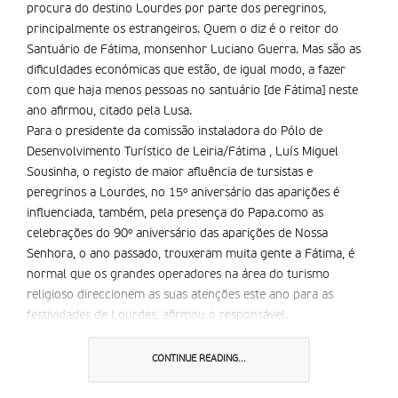
procura do destino Lourdes por parte dos peregrinos,
principalmente os estrangeiros. Quem o diz é o reitor do
Santuário de Fátima, monsenhor Luciano Guerra. Mas são as
dificuldades económicas que estão, de igual modo, a fazer
com que haja menos pessoas no santuário [de Fátima] neste
ano afirmou, citado pela Lusa.
Para o presidente da comissão instaladora do Pólo de
Desenvolvimento Turístico de Leiria/Fátima , Luís Miguel
Sousinha, o registo de maior afluência de tursistas e
peregrinos a Lourdes, no 15º aniversário das aparições é
influenciada, também, pela presença do Papa.como as
celebrações do 90º aniversário das aparições de Nossa
Senhora, o ano passado, trouxeram muita gente a Fátima, é
normal que os grandes operadores na área do turismo
religioso direccionem as suas atenções este ano para as
festividades de Lourdes, afirmou o responsável.
São menos os peregrinos que se dirigem a Fátima, em
particular os espanhóis, adianta Sousinha que aponta a crise
CONTINUE READING...
como fector explicativo. Já em Portugal, a situação socio-
económica pesa menos.